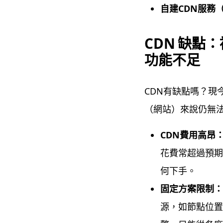
自建
CDN
服務
CDN 缺點
功能不足
CDN有缺點嗎？現
（網站）來說仍無
CDN
費用高昂
花費常超過預
何下手。
固定方案限制
源，如節點位