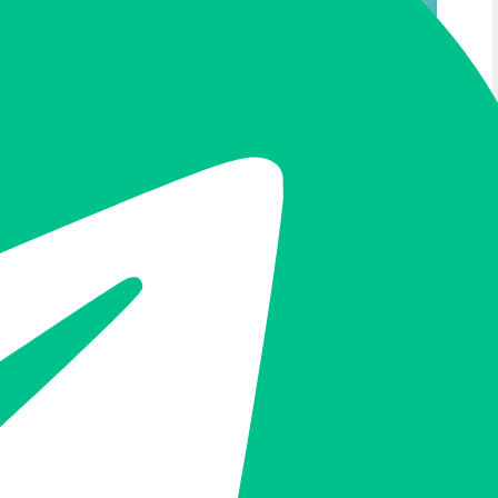
iNODE NINJA實現
慧CDN建立平台v.s.一般CDN服務：
使用iNODE NINJA自
一般CDN 服務
建 CDN 服務
無法
可自行選擇
大多僅能購買高級方案才
可以針對所需節點支付所
能使用較特別的節點
需費用
大多既有的 CDN 廠商都
訂閱費以資源用量計價，
需與業務洽談，報價不透
價格公開透明。
明，往來費時。
佈署時，可視成本效益，
固定方案無法調整內容，
自由安排節點、線路等固