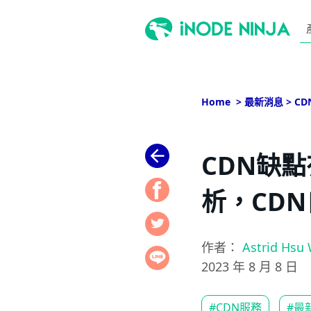
跳
至
主
Home
>
最新消息
>
C
要
內
容
CDN缺
析，CD
作者：
Astrid Hsu
2023 年 8 月 8 日
#CDN服務
#最