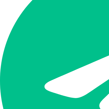
iNODE NINJA智
1.節點客製化
2.特殊區域節點
3.計費透明