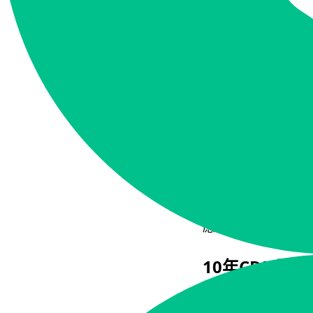
4.成本可控制
5.可否自營運
CDN缺點如何改善？使用
成為CDN廠
立即上線！
不只是改善CDN缺點
應用其實是——成為
10年CDN開
除此之外，iNODE