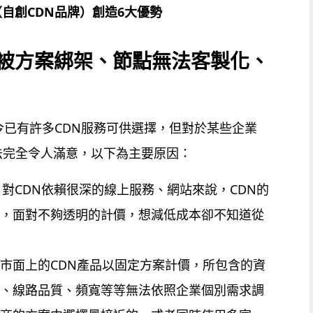
（
自創
CDN
品牌
）
創造
6
大優勢
：被方案綁架、節點無法客製化、
今已有許多CDN服務可供選擇，但對於某些企業
法完全令人滿意，以下為主要原因：
：
對CDN依賴很深的線上服務、網站來說，CDN的
期，面對不夠透明的計價，想減低成本卻不知道從
：
市面上的CDN產品以固定方案計價，所包含的資
置、線路品質、頻寬等等無法依照企業個別需求調