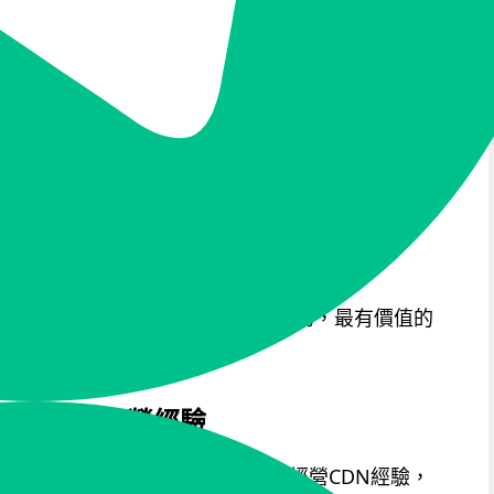
或包含用不到的資源，成
定資源。使用時，每項資
本無法精準控制。
源隨用量計費，公開透
明，可隨時控管。
否
可以成為CDN廠商。
iNODE NINJA自建CDN，能控制資源成本，無須妥協。
商：完整UI介面、強勢功能，可
，使用iNODE NINJA自建 CDN服務，最有價值的
CDN廠商。
發、維運、經營經驗
 NINJA團隊具有10年開發、維運和經營CDN經驗，