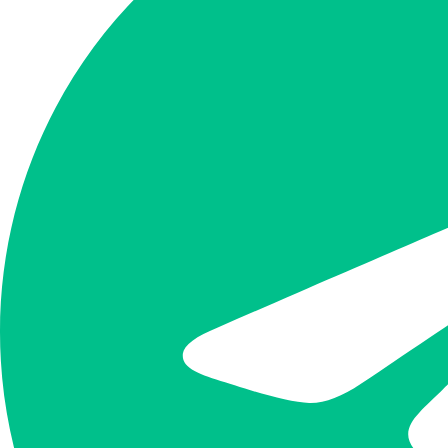
項條件，並且動作
及
uri =
/example
滿足任
1
條件
單一規則中，若有
而此時判斷的方法為「
2.2.2.2/32．這時
件。
條件1：IP地
使用用戶的IP地址
代表單
1.2.3.4/32