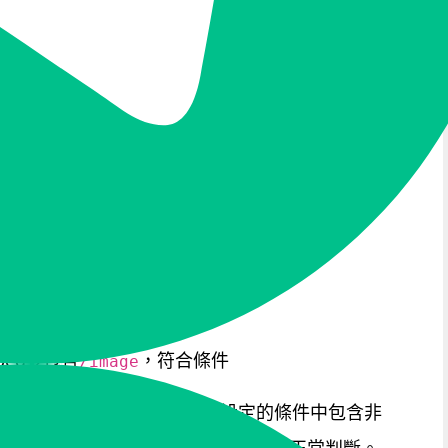
擋1.2.3.0/24網段的請求，可以設定動作為
.2.3.0/24的規則。
I
RI「包含」填寫的內容時即觸發條件。比如填
預期符合的URI如下：
包含
，符合條件
/image
包含
，符合條件
/image
.jpeg→包含
，符合條件
/image
變數和正規表示式，不過如果設定的條件中包含非