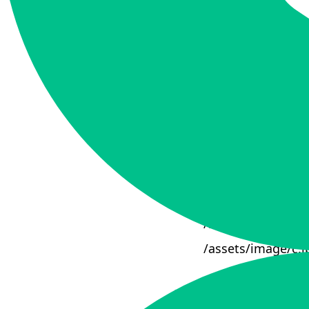
段IP。
使用情境：如果想要阻
Deny、條件為IP: 1
條件2：請求UR
當用戶請求網站的U
寫/image，那麼
/image/a.png→
/image/b.png→
/assets/image/c
此項條件設定支援