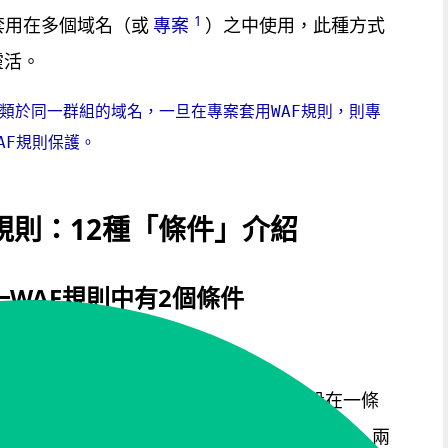
1
套用在多個域名（或
專案
）之中使用，此種方式
靈活。
類於同一群組的域名，一旦在專案套用WAF規則，則專
AF規則保護。 
規則：12種「條件」介紹
WAF規則中有2個條件
件
AF條件之間的判斷方式為「and」。假設在一條
P地址: 1.1.1.1」以及「請求
URI:
/example」兩