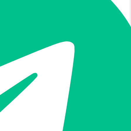
為「阻擋」時，當請求同時滿足
以
ip = 1.1.1.1
兩項條件就會觸發阻擋動作。
多重條件，可透過「換行」表示不同的條件內容，
or」，假設在IP地址中設定了1.1.1.1/32以及
請求的IP只要是1.1.1.1或者是2.2.2.2都會觸發該條
址
為條件時，填寫格式為
。比如
<IP>/<netmask>
一個IP；
則代表1.2.3.0 – 1.2.3.255整
1.2.3.0/24