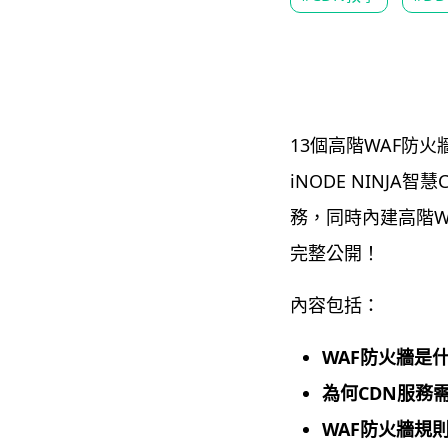
13個高階WAF防
iNODE NINJ
務，同時內建高階W
完整公開！
內容包括：
WAF
防火牆是
為何
CDN
服務
WAF防火牆規