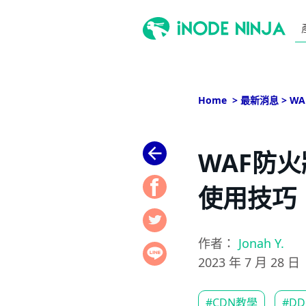
跳
至
主
Home
>
最新消息
>
W
要
內
容
WAF防
使用技巧
作者：
Jonah Y.
2023 年 7 月 28 日
#CDN教學
#D